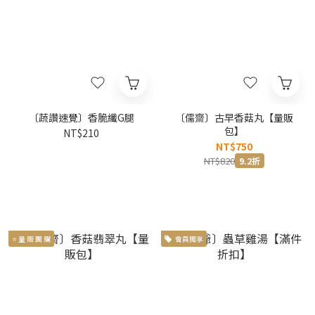
〔蔬讚速覺〕香脆纖G腿
〔儒齋〕古早香菇丸【量販
包】
NT$210
NT$750
NT$820
9.2折
⭐ 量 販 團 購
會員獨享