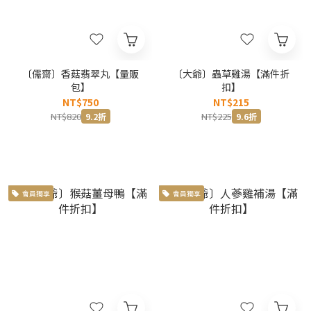
〔儒齋〕香菇翡翠丸【量販
〔大爺〕蟲草雞湯【滿件折
包】
扣】
NT$750
NT$215
NT$820
NT$225
9.2折
9.6折
會員獨享
會員獨享