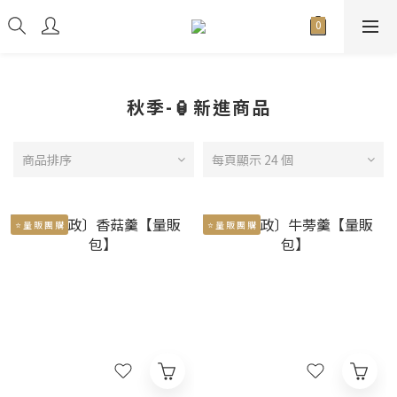
秋季-🏮新進商品
商品排序
每頁顯示 24 個
⭐ 量 販 團 購
⭐ 量 販 團 購