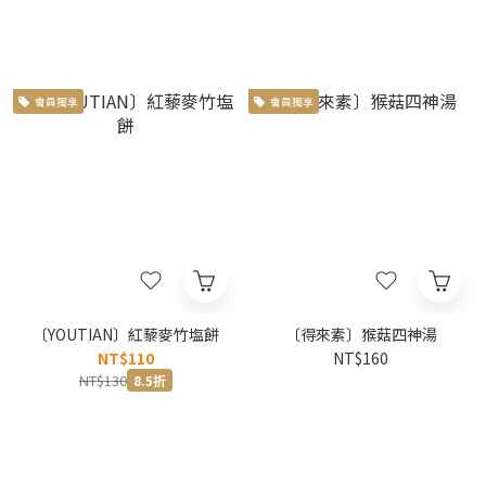
會員獨享
會員獨享
〔YOUTIAN〕紅藜麥竹塩餅
〔得來素〕猴菇四神湯
NT$110
NT$160
NT$130
8.5折