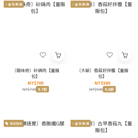
⭐ 量 販 團 購
⭐ 量 販 團 購
〔龍味奇〕砂鍋肉【量販
〔大爺〕香菇好拌醬【量販
包】
包】
NT$705
NT$565
NT$730
NT$590
9.7折
9.6折
會員獨享
⭐ 量 販 團 購