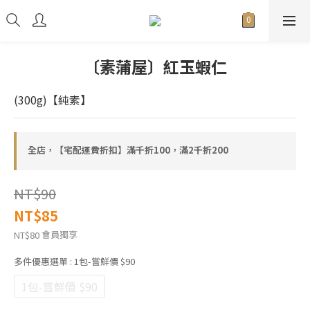
〔素蒲屋〕紅玉蝦仁
(300g)【純素】
全店，【宅配運費折扣】滿千折100，滿2千折200
NT$90
NT$85
會員獨享
NT$80
多件優惠選單
: 1包-嘗鮮價 $90
1包-嘗鮮價 $90