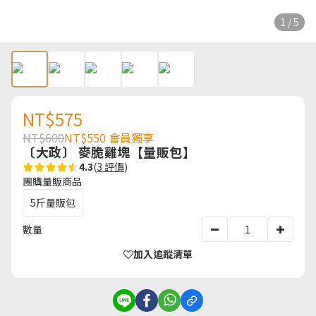
1 / 5
NT$575
NT$600
NT$550
會員獨享
〔大政〕 麥脆雞塊【量販包】
4.3
(
3 評價
)
團購量販商品
5斤量販包
數量
加入追蹤清單