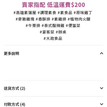
賣家指配 低溫運費$200
#高雄素蒲屋 #調理素食 #素食品 #原味雞丁
#麥脆雞塊 #香酥排 #素雞排 #植物肉火腿
#牛蒡排 #泰式酸辣雞 #便當菜
#宴客菜 #辦桌
#大政食品
更多說明
送貨方式 (2)
付款方式 (4)