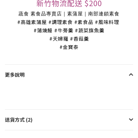
新竹物流配送 $200
蔬食 素食品專賣店｜素蒲屋｜南部連鎖素食
#高雄素蒲屋 #調理素食 #素食品 #風味料理
#蒲燒鰻 #牛蒡羹 #蔬菜旗魚羹
#天婦羅 #香菇羹
#金寶泰
更多說明
送貨方式 (2)