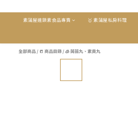
素蒲屋連鎖素食品專賣
🥇 素蒲屋私房料理
全部商品
/
📒 商品目錄
/
🧊 蒟蒻丸、素貢丸