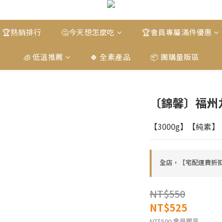
🏆熱銷排行
🤔今天想怎麼吃
🏆會員專屬滿件優惠
🧊 低溫推薦
🍀 全素產品
📦 團購量販區
〔錦馨〕福州
【3000g】【純素
全店，【宅配運費折扣
NT$550
NT$525
會員獨享
NT$500