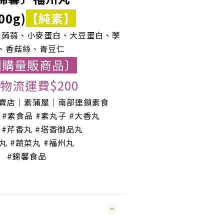
00g)
【純素】
、蒟蒻、小麥蛋白、大豆蛋白、荸
、香菇絲、青豆仁
團購量販商品〕
物流運費$200
專賣店｜素蒲屋｜南部連鎖素食
 #素食品 #素丸子 #大香丸
 #芹香丸 #塔香御品丸
菇丸
#蔬菜丸 #福州丸
#錦馨食品