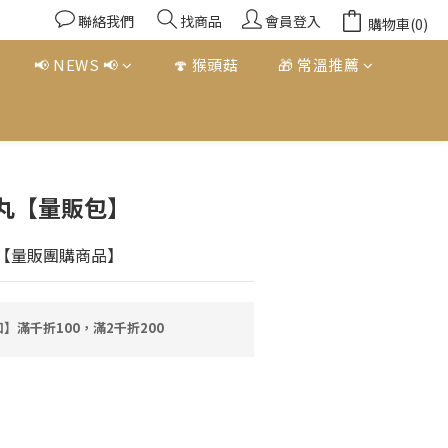
聯絡我們
找商品
會員登入
購物車(0)
📢 NEWS 📢
🍄 猴頭菇
🎁 常溫推薦
立即購買
丸【量販包】
】【量販團購商品】
】滿千折100，滿2千折200