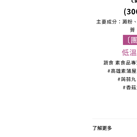
(30
主要成分：澱粉
薺
〔
低溫
蔬食 素食品
#高雄素蒲屋
#蒟蒻丸
#香
了解更多