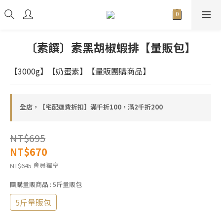
〔素饌〕素黑胡椒蝦排【量販包】
【3000g】【奶蛋素】【量販團購商品】
全店，【宅配運費折扣】滿千折100，滿2千折200
NT$695
NT$670
會員獨享
NT$645
團購量販商品
: 5斤量販包
5斤量販包