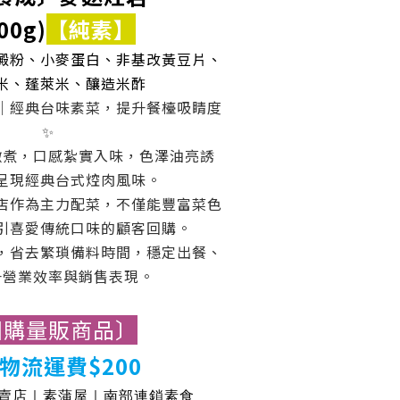
00g)
【純素】
澱粉、小麥蛋白
、非基改黃豆片
、
米、蓬萊米、釀造米酢
｜經典台味素菜，提升餐檯吸睛度
✨
燉煮，口感紮實入味，色澤油亮誘
呈現經典台式焢肉風味。
店作為主力配菜，不僅能豐富菜色
引喜愛傳統口味的顧客回購。
，省去繁瑣備料時間，穩定出餐、
升營業效率與銷售表現。
團購量販商品〕
物流運費$200
專賣店｜素蒲屋｜南部連鎖素食