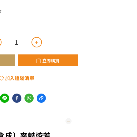
價
立即購買
加入追蹤清單
食成〕麥麩焢若