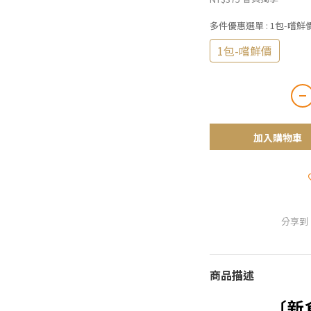
多件優惠選單
: 1包-嚐鮮
1包-嚐鮮價
加入購物車
分享到
商品描述
〔新