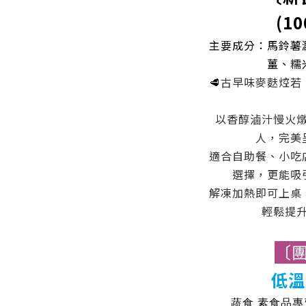
(10
主要成分：馬鈴薯
薑、糯
🥩
古早味麥麩焢若
以香醇滷汁慢火
人，完美
適合自助餐、小吃
選擇，更能吸
解凍加熱即可上桌
輕鬆提
〔
低溫
蔬食 素食品