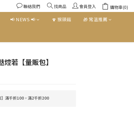
聯絡我們
找商品
會員登入
購物車(0)
📢 NEWS 📢
🍄 猴頭菇
🎁 常溫推薦
立即購買
麩焢若【量販包】
】滿千折100，滿2千折200