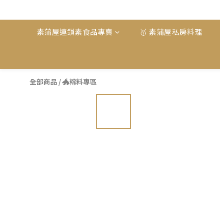
素蒲屋連鎖素食品專賣
🥇 素蒲屋私房料理
全部商品
/
🐲粽料專區