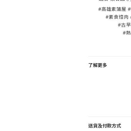
#高雄素蒲屋 
#素食焢肉
#古
#
了解更多
送貨及付款方式