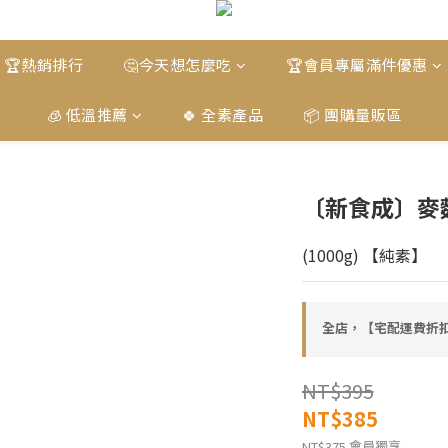
🏆熱銷排行
🤔今天想怎麼吃
🏆會員專屬滿件優惠
🧊 低溫推薦
🍀 全素產品
📦 團購量販區
〔新食成〕麥
(1000g) 【純素】
全店，【宅配運費折扣
NT$395
NT$385
會員獨享
NT$375