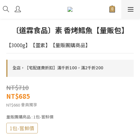
〔道霖食品〕素 香烤鱈魚【量販包】
【3000g】【蛋素】【量販團購商品】
全店，【宅配運費折扣】滿千折100，滿2千折200
NT$710
NT$685
會員獨享
NT$660
量販團購商品
: 1包-嘗鮮價
1包-嘗鮮價