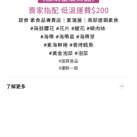
賣家指配 低溫運費$200
蔬食 素食品專賣店｜素蒲屋｜南部連鎖素食
#蒟蒻腰花 #花片 #腱花 #蟳肉絲
#海帶 #海帶苗 #海帶芽
#素海鮮捲 #香烤鱈魚
#黃金泡菜 #泡菜
#道霖食品
#優鮮一族
了解更多