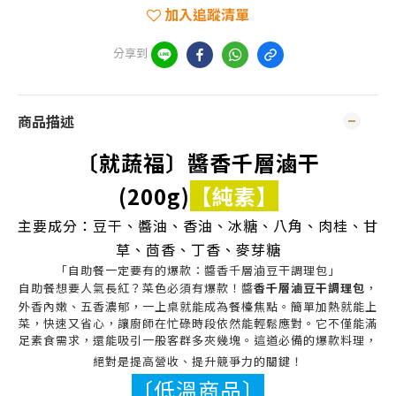
加入追蹤清單
分享到
商品描述
〔就蔬福〕醬香千層滷干
(200g)
【純素】
主要成分：豆干
、醬油
、香油
、冰糖
、八角
、肉桂
、甘
草
、茴香
、丁香
、
麥芽糖
「自助餐一定要有的爆款：醬香千層滷豆干調理包」
自助餐想要人氣長紅？菜色必須有爆款！醬
香千層滷豆干調理包
，
外香內嫩、五香濃郁，一上桌就能成為餐檯焦點。簡單加熱就能上
菜，快速又省心，讓廚師在忙碌時段依然能輕鬆應對。它不僅能滿
足素食需求，還能吸引一般客群多夾幾塊。這道必備的爆款料理，
絕對是提高營收、提升競爭力的關鍵！
〔低溫商品〕