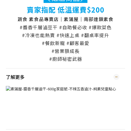
賣家指配 低溫運費$200
蔬食 素食品專賣店｜素蒲屋｜南部連鎖素食
#醬香千層滷豆干 #自助餐必收 #爆款菜色
#冷凍也能熱賣 #快速上桌 #翻桌率提升
#餐飲新寵 #顧客最愛
#營業額成長
#廚師祕密武器
了解更多