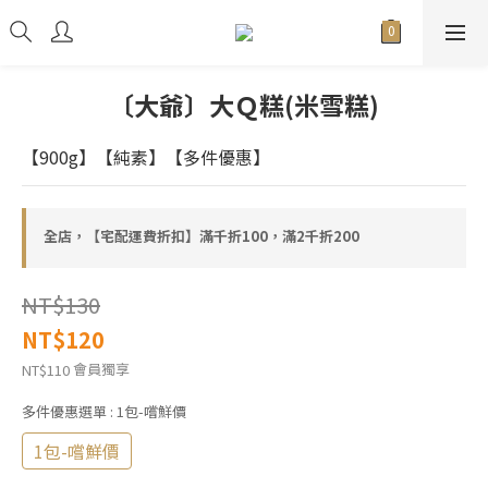
〔大爺〕大Ｑ糕(米雪糕)
【900g】【純素】【多件優惠】
全店，【宅配運費折扣】滿千折100，滿2千折200
NT$130
NT$120
會員獨享
NT$110
多件優惠選單
: 1包-嚐鮮價
1包-嚐鮮價