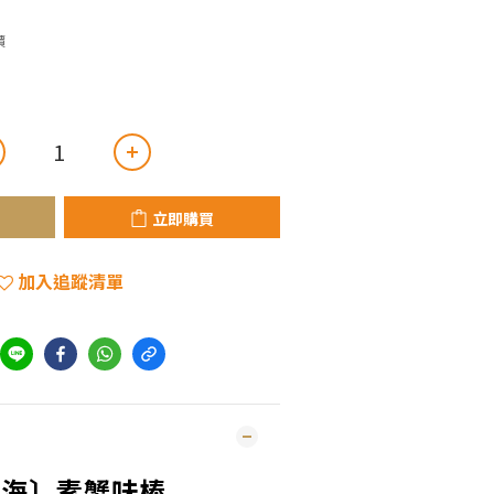
價
立即購買
加入追蹤清單
南海〕素蟹味棒