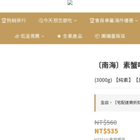
🏆熱銷排行
🤔今天想怎麼吃
🏆會員專屬滿件優惠
🧊 低溫推薦
🍀 全素產品
📦 團購量販區
〔南海〕素蟹
(3000g) 【純素
全店，【宅配運費折扣
NT$560
NT$535
會員獨享
NT$510