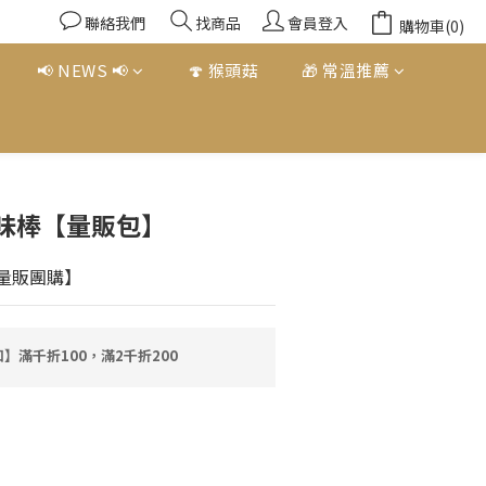
聯絡我們
找商品
會員登入
購物車(0)
📢 NEWS 📢
🍄 猴頭菇
🎁 常溫推薦
立即購買
味棒【量販包】
】【量販團購】
】滿千折100，滿2千折200