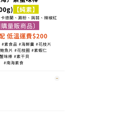
00g)
【純素】
、卡德蘭、澱粉、蒟蒻、辣椒紅
團購量販商品〕
配 低溫運費$200
屋
#素食品 #海鮮羹 #花枝片
#鮑魚片 #花枝圈 #素蝦仁
#蟹味棒 #素干貝
#南海素食