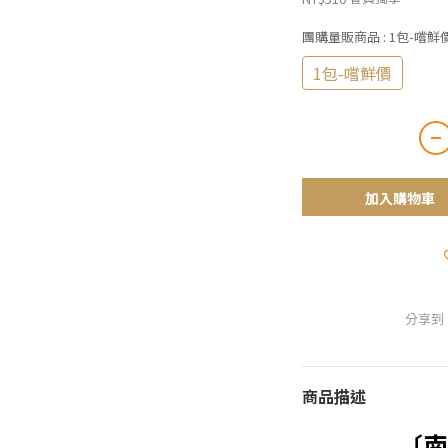
團購量販商品
: 1包-嚐鮮
1包-嚐鮮價
加入購物車
分享到
商品描述
〔