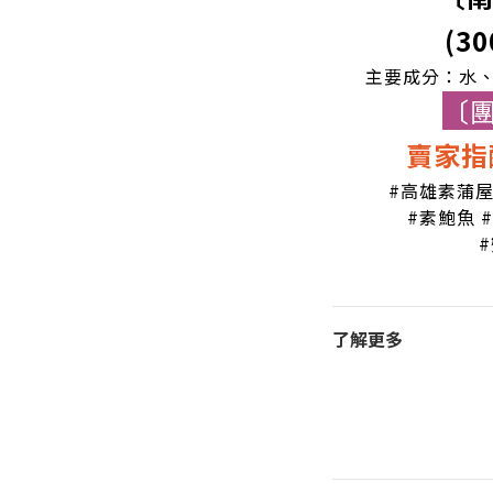
(30
主要成分：水
〔
賣家指
#高雄素蒲
#素鮑魚 
了解更多