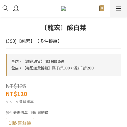
〔龍宏〕酸白菜
(390)【純素】【多件優惠】
全店，【超商取貨】滿$999免運
全店，【宅配運費折扣】滿千折100，滿2千折200
NT$125
NT$120
會員獨享
NT$115
多件優惠選單
: 1罐-嘗鮮價
1罐-嘗鮮價