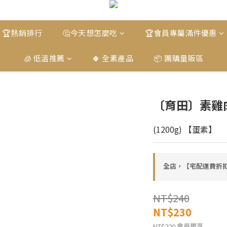
🏆熱銷排行
🤔今天想怎麼吃
🏆會員專屬滿件優惠
🧊 低溫推薦
🍀 全素產品
📦 團購量販區
〔育田〕素雞
(1200g) 【蛋素】
全店，【宅配運費折扣
NT$240
NT$230
會員獨享
NT$220