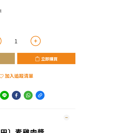
價
立即購買
加入追蹤清單
育田〕素雞肉漿