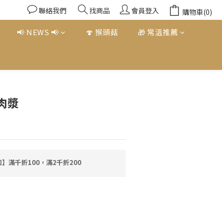
聯絡我們
找商品
會員登入
購物車(0)
📢 NEWS 📢
🍄 猴頭菇
🎁 常溫推薦
立即購買
肉漿
】滿千折100，滿2千折200