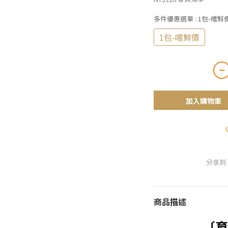
多件優惠選單
: 1包-嚐鮮
1包-嚐鮮價
加入購物車
分享到
商品描述
〔