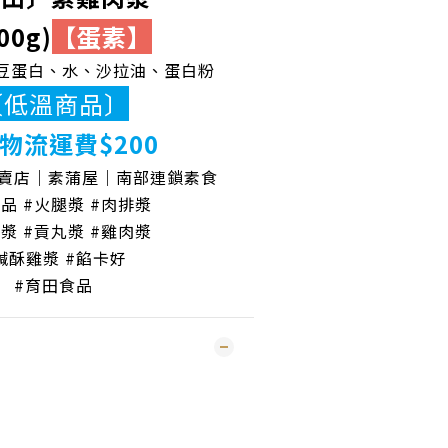
00g)
【蛋素】
豆蛋白、水、沙拉油、蛋白粉
〔低溫商品〕
物流運費$200
專賣店｜素蒲屋｜南部連鎖素食
品 #火腿漿 #肉排漿
漿 #貢丸漿 #雞肉漿
鹹酥雞漿 #餡卡好
#育田食品