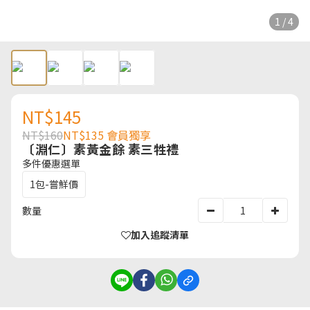
1 / 4
NT$145
NT$160
NT$135
會員獨享
〔淵仁〕素黃金餘 素三牲禮
多件優惠選單
1包-嘗鮮價
數量
加入追蹤清單