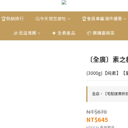
🏆熱銷排行
🤔今天想怎麼吃
🏆會員專屬滿件優惠
🧊 低溫推薦
🍀 全素產品
📦 團購量販區
〔全廣〕素之
(3000g)【純素】
全店，【宅配運費折扣
NT$670
NT$645
會員獨享
NT$620