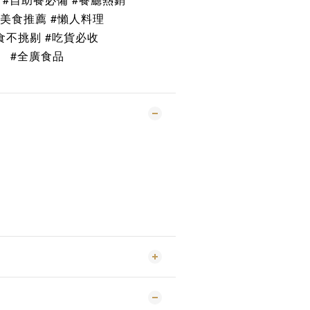
購美食推薦
#懶人料理
食不挑剔
#吃貨必收
#全廣食品