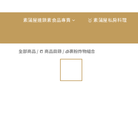
素蒲屋連鎖素食品專賣
🥇 素蒲屋私房料理
全部商品
/
📒 商品目錄
/
🧊裹粉炸物組合