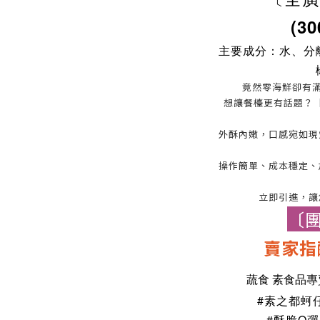
(30
主要成分：水、分
竟然零海鮮卻有滿
想讓餐檯更有話題？
外酥內嫩，口感宛如現
操作簡單、成本穩定、
立即引進，讓
〔
賣家指
蔬食 素食品
#素之都蚵
#酥脆Q