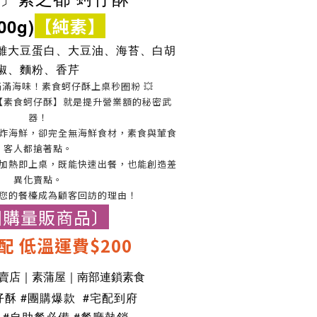
【純素】
00g)
離大豆蛋白、大豆油、海苔、白胡
椒
、麵粉
、香芹
滿海味！素食蚵仔酥上桌秒圈粉 💥
【素食蚵仔酥】就是提升營業額的秘密武
器！
炸海鮮，卻完全無海鮮食材，素食與葷食
客人都搶著點。
加熱即上桌，既能快速出餐，也能創造差
異化賣點。
您的餐檯成為顧客回訪的理由！
團購量販商品〕
配 低溫運費$200
專賣店｜素蒲屋｜南部連鎖素食
仔酥
#團購爆款 #宅配到府
彈
#自助餐必備 #餐廳熱銷