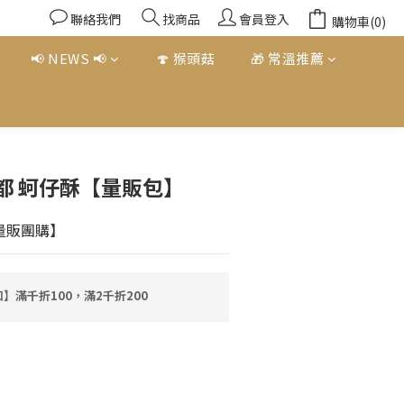
聯絡我們
找商品
會員登入
購物車(0)
📢 NEWS 📢
🍄 猴頭菇
🎁 常溫推薦
立即購買
都 蚵仔酥【量販包】
【量販團購】
】滿千折100，滿2千折200