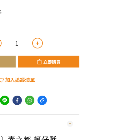
包
立即購買
加入追蹤清單
〕素之都 
蚵仔酥