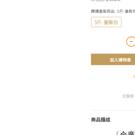
團購量販商品
: 5斤-量販
5斤-量販包
加入購物車
分享到
商品描述
〔全廣