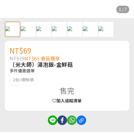
1 / 7
NT$69
NT$75
NT$65
會員獨享
〔米大師〕湯泡飯-金鮮菇
多件優惠選單
1包-嚐鮮價
售完
加入追蹤清單