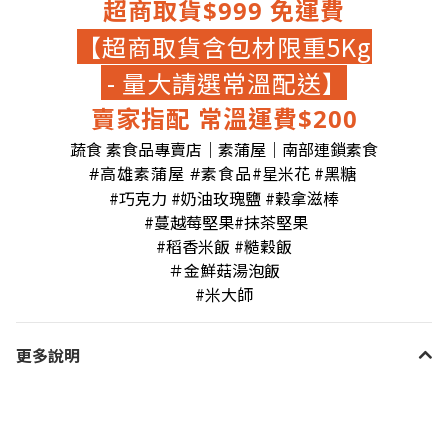
超商取貨$999 免運費
【超商取貨含包材限重5Kg
-
量大請選常溫配送】
賣家指配 常溫運費$200
蔬食 素食品專賣店｜素蒲屋｜南部連鎖素食
#星米花 #黑糖
#高雄素蒲屋 #素食品
#巧克力
#奶油玫瑰鹽
#穀拿滋棒
#蔓越莓堅果
#抹茶堅果
#稻香米飯
#糙穀飯
＃金鮮菇湯泡飯
#米大師
更多說明