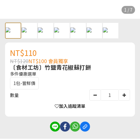
1 / 7
NT$110
NT$120
NT$100
會員獨享
〔食材工坊〕竹鹽青花椒蘇打餅
多件優惠選單
1包-嘗鮮價
數量
加入追蹤清單