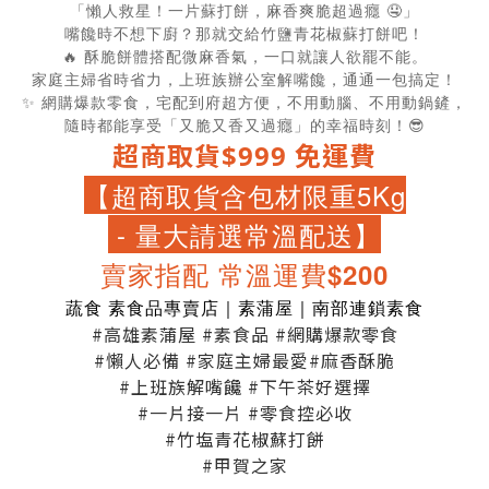
「懶人救星！一片蘇打餅，麻香爽脆超過癮 🤤」
嘴饞時不想下廚？那就交給竹鹽青花椒蘇打餅吧！
🔥 酥脆餅體搭配微麻香氣，一口就讓人欲罷不能。
家庭主婦省時省力，上班族辦公室解嘴饞，通通一包搞定！
✨ 網購爆款零食，宅配到府超方便，不用動腦、不用動鍋鏟，
隨時都能享受「又脆又香又過癮」的幸福時刻！😎
超商取貨$999 免運費
【超商取貨含包材限重5Kg
- 量大請選常溫配送】
賣家指配 常溫運費$200
蔬食 素食品專賣店｜素蒲屋｜南部連鎖素食
#高雄素蒲屋 #素食品 #網購爆款零食
#懶人必備 #家庭主婦最愛#麻香酥脆
#上班族解嘴饞 #下午茶好選擇
#一片接一片 #零食控必收
#竹塩青花椒蘇打餅
#甲賀之家