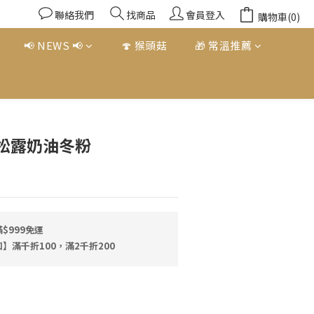
聯絡我們
找商品
會員登入
購物車(0)
📢 NEWS 📢
🍄 猴頭菇
🎁 常溫推薦
立即購買
松露奶油冬粉
$999免運
】滿千折100，滿2千折200