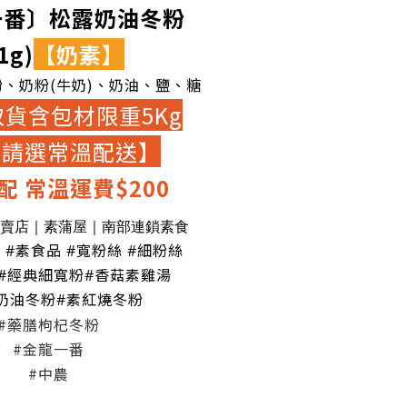
一番〕松露奶油冬粉
1g)
【奶素】
粉
、奶粉(牛奶)
、奶油
、鹽
、糖
貨含包材限重5Kg
大請選常溫配送】
配 常溫運費$200
專賣店｜素蒲屋｜南部連鎖素食
屋
#素食品 #寬粉絲 #細粉絲
#經典細寬粉#香菇素雞湯
奶油冬粉#素紅燒冬粉
#藥膳枸杞冬粉
#金龍一番
#中農