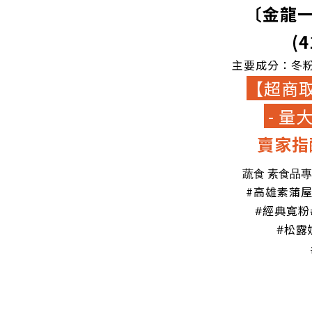
〔金龍
(4
主要成分：冬
【超商取
- 量
賣家指
蔬食 素食品
#高雄素蒲
#經典寬粉
#松露