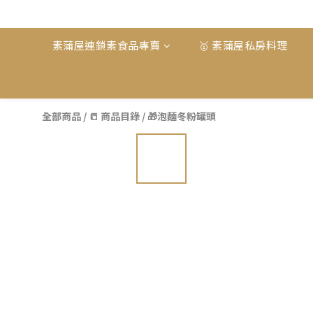
素蒲屋連鎖素食品專賣
🥇 素蒲屋私房料理
全部商品
/
📒 商品目錄
/
🎁泡麵冬粉罐頭