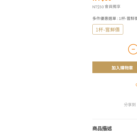
會員獨享
NT$50
多件優惠選單
: 1杯-嘗鮮
1杯-嘗鮮價
加入購物車
分享到
商品描述