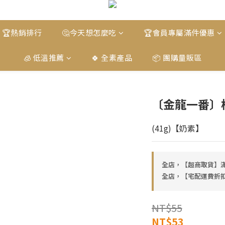
🏆熱銷排行
🤔今天想怎麼吃
🏆會員專屬滿件優惠
🧊 低溫推薦
🍀 全素產品
📦 團購量販區
〔金龍一番〕
(41g)【奶素】
全店，【超商取貨】滿
全店，【宅配運費折扣
NT$55
NT$53